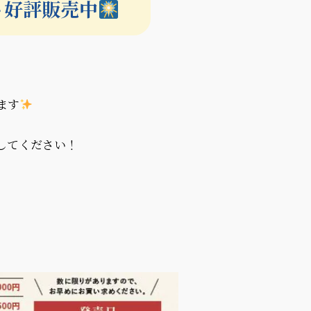
ット好評販売中
ます
してください！