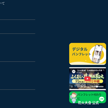
いて
デジタル
パンフレット
パンフレット代わり
に
花火大会 公式