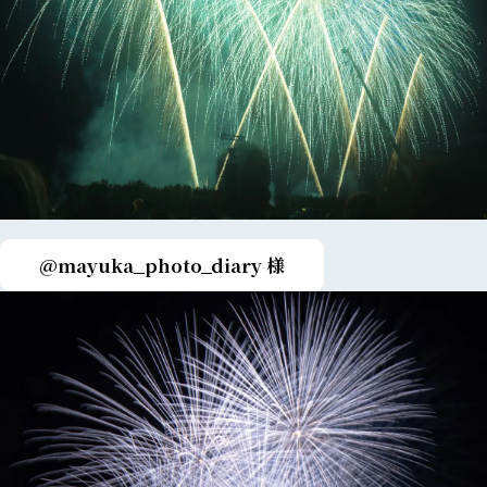
@mayuka_photo_diary 様