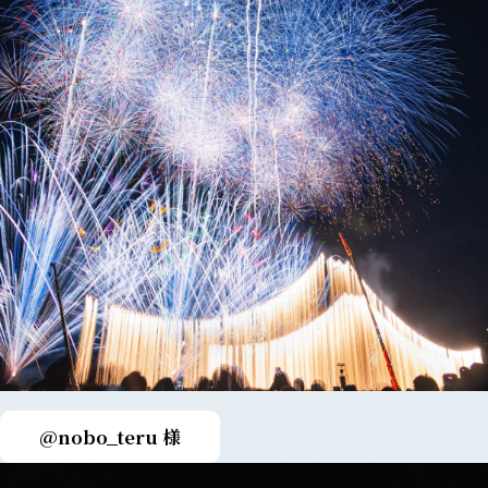
@nobo_teru 様