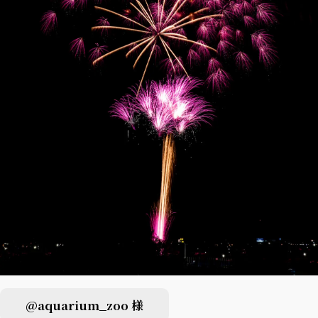
@aquarium_zoo 様