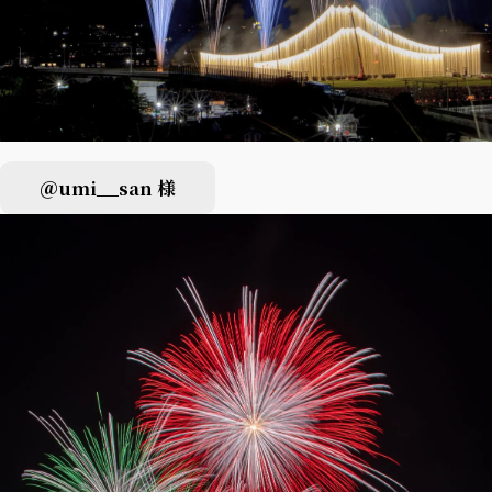
＠umi__san 様