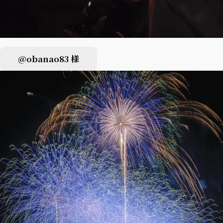
@obanao83 様