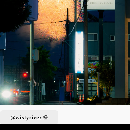
@wistyriver 様