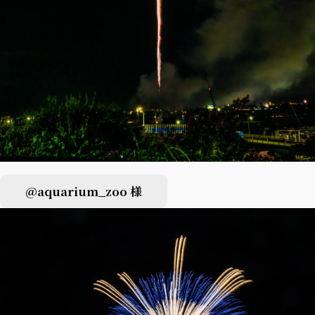
@aquarium_zoo 様